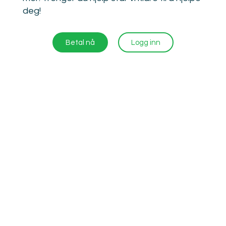
deg!
Betal nå
Logg inn