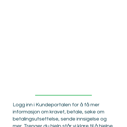
Fair
Collection
?
Logg inn i Kundeportalen for å få mer
informasjon om kravet, betale, søke om
betalingsutsettelse, sende innsigelse og
mer. Trenger du hjelp står vi klare til å hjelpe