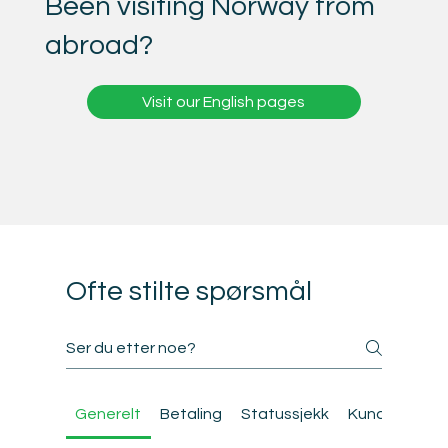
Been visiting Norway from
abroad?
Visit our English pages
Ofte stilte spørsmål
Generelt
Betaling
Statussjekk
Kundeportal