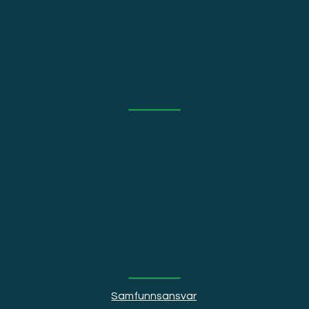
Åpningstider kundeservice:
Man - Tor: 09-21
Fredag: 09-19
Fair i Norge
Fair Collection, Fair Distribution og Fair Solution
er en del av Fair Group AS.
Postadresse:
Postboks 103
1429 Vinterbro
Fair Group
Samfunnsansvar