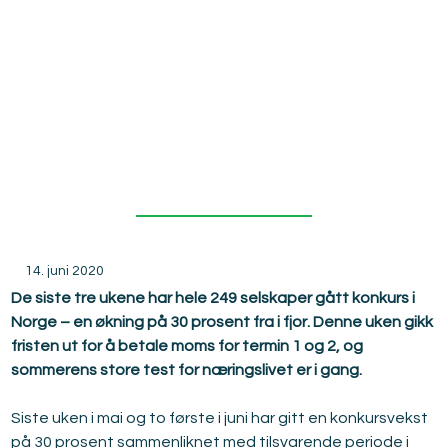
kst siste
tre ukene
14. juni 2020
De siste tre ukene har hele 249 selskaper gått konkurs i 
Norge – en økning på 30 prosent fra i fjor. Denne uken gikk 
fristen ut for å betale moms for termin 1 og 2, og 
sommerens store test for næringslivet er i gang.
Siste uken i mai og to første i juni har gitt en konkursvekst 
på 30 prosent sammenliknet med tilsvarende periode i 