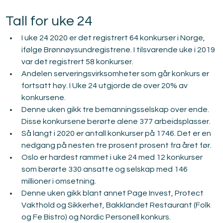
Tall for uke 24
I uke 24 2020 er det registrert 64 konkurser i Norge, 
ifølge Brønnøysundregistrene. I tilsvarende uke i 2019 
var det registrert 58 konkurser.
Andelen serveringsvirksomheter som går konkurs er 
fortsatt høy. I Uke 24 utgjorde de over 20% av 
konkursene.
Denne uken gikk tre bemanningsselskap over ende. 
Disse konkursene berørte alene 377 arbeidsplasser.
Så langt i 2020 er antall konkurser på 1746. Det er en 
nedgang på nesten tre prosent prosent fra året før.
Oslo er hardest rammet i uke 24 med 12 konkurser 
som berørte 330 ansatte og selskap med 146 
millioner i omsetning.
Denne uken gikk blant annet Page Invest, Protect 
Vakthold og Sikkerhet, Bakklandet Restaurant (Folk 
og Fe Bistro) og Nordic Personell konkurs.