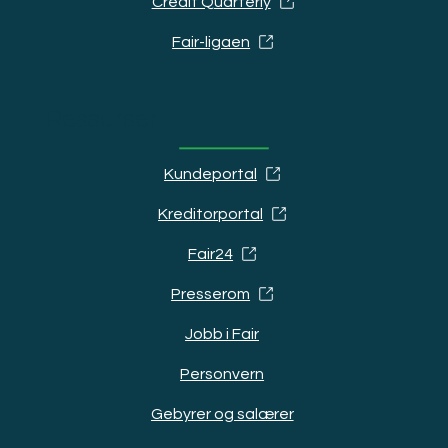
Credit Quarterly
Fair-ligaen
Ressurser
Kundeportal
Kreditorportal
Fair24
Presserom
Jobb i Fair
Personvern
Gebyrer og salærer