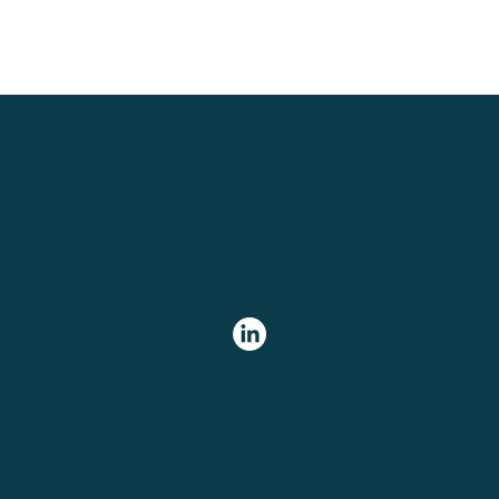
Telefon:
(+47) 9551 2000
Åpningstider kundeservice:
Man - Tor: 09-21
Fredag: 09-19