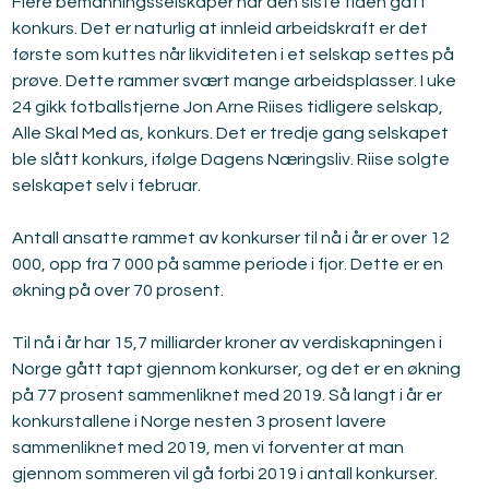
Flere bemanningsselskaper har den siste tiden gått 
konkurs. Det er naturlig at innleid arbeidskraft er det 
første som kuttes når likviditeten i et selskap settes på 
prøve. Dette rammer svært mange arbeidsplasser. I uke 
24 gikk fotballstjerne Jon Arne Riises tidligere selskap, 
Alle Skal Med as, konkurs. Det er tredje gang selskapet 
ble slått konkurs, ifølge Dagens Næringsliv. Riise solgte 
selskapet selv i februar.
Antall ansatte rammet av konkurser til nå i år er over 12 
000, opp fra 7 000 på samme periode i fjor. Dette er en 
økning på over 70 prosent.
Til nå i år har 15,7 milliarder kroner av verdiskapningen i 
Norge gått tapt gjennom konkurser, og det er en økning 
på 77 prosent sammenliknet med 2019. Så langt i år er 
konkurstallene i Norge nesten 3 prosent lavere 
sammenliknet med 2019, men vi forventer at man 
gjennom sommeren vil gå forbi 2019 i antall konkurser.