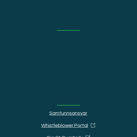
Fair i Norge
Fair Collection, Fair Distribution og Fair Solution
er en del av Fair Group AS.
Postadresse:
Postboks 103
1429 Vinterbro
Fair Group
Samfunnsansvar
Whistleblower Portal