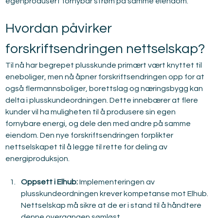
egenprodusert fornybar strøm på samme eiendom.
Hvordan påvirker 
forskriftsendringen nettselskap?
Til nå har begrepet plusskunde primært vært knyttet til 
eneboliger, men nå åpner forskriftsendringen opp for at 
også flermannsboliger, borettslag og næringsbygg kan 
delta i plusskundeordningen. Dette innebærer at flere 
kunder vil ha muligheten til å produsere sin egen 
fornybare energi, og dele den med andre på samme 
eiendom. Den nye forskriftsendringen forplikter 
nettselskapet til å legge til rette for deling av 
energiproduksjon.
Oppsett i Elhub:
 Implementeringen av 
plusskundeordningen krever kompetanse mot Elhub. 
Nettselskap må sikre at de er i stand til å håndtere 
denne overgangen sømløst.