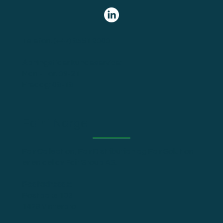
Telefon:
(+47) 9551 2000
Åpningstider kundeservice:
Man - Tor: 09-21
Fredag: 09-19
Fair i Norge
Fair Collection, Fair Distribution og Fair Solution
er en del av Fair Group AS.
Postadresse:
Postboks 103
1429 Vinterbro