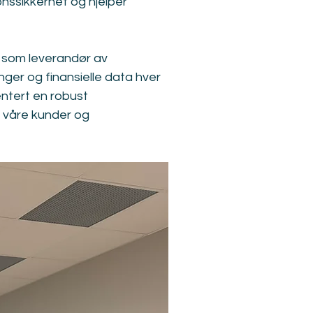
nssikkerhet og hjelper 
s som leverandør av 
ger og finansielle data hver 
entert en robust 
a våre kunder og 