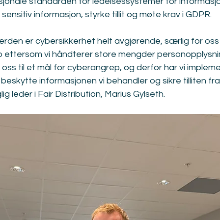
sjonale standarden for ledelsessystemer for informasjo
nsitiv informasjon, styrke tillit og møte krav i GDPR.
 verden er cybersikkerhet helt avgjørende, særlig for os
so ettersom vi håndterer store mengder personopplysnin
oss til et mål for cyberangrep, og derfor har vi implem
beskytte informasjonen vi behandler og sikre tilliten fr
g leder i Fair Distribution, Marius Gylseth.