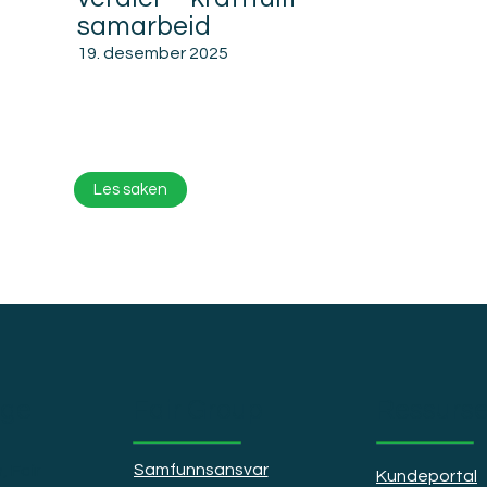
samarbeid
19. desember 2025
Les saken
rge
Fair Group
Ressurse
Samfunnsansvar
, Fair
Kundeportal