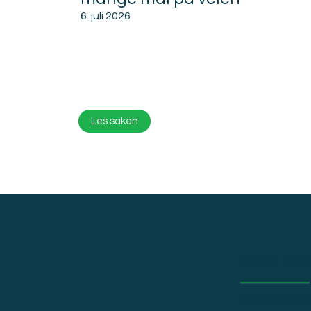
6. juli 2026
Les saken
Fair i No
Fair Collection