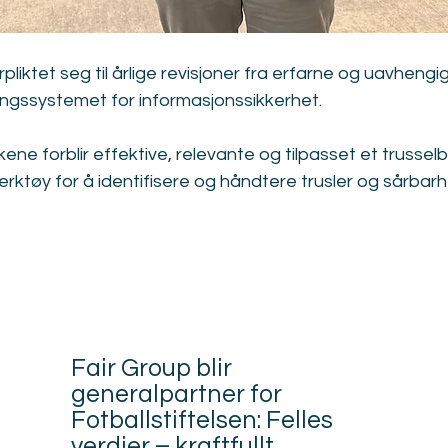
forpliktet seg til årlige revisjoner fra erfarne og uavhengi
ringssystemet for informasjonssikkerhet.
kene forblir effektive, relevante og tilpasset et trusselb
erktøy for å identifisere og håndtere trusler og sårbarh
Relatert
Fair Group blir
generalpartner for
Fotballstiftelsen: Felles
verdier – kraftfullt