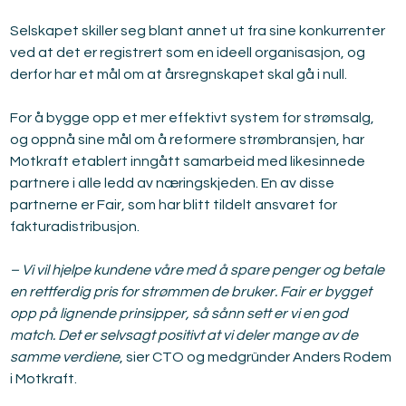
Selskapet skiller seg blant annet ut fra sine konkurrenter 
ved at det er registrert som en ideell organisasjon, og 
derfor har et mål om at årsregnskapet skal gå i null.
For å bygge opp et mer effektivt system for strømsalg, 
og oppnå sine mål om å reformere strømbransjen, har 
Motkraft etablert inngått samarbeid med likesinnede 
partnere i alle ledd av næringskjeden. En av disse 
partnerne er Fair, som har blitt tildelt ansvaret for 
fakturadistribusjon.
– Vi vil hjelpe kundene våre med å spare penger og betale 
en rettferdig pris for strømmen de bruker. Fair er bygget 
opp på lignende prinsipper, så sånn sett er vi en god 
match. Det er selvsagt positivt at vi deler mange av de 
samme verdiene
, sier CTO og medgründer Anders Rodem 
i Motkraft.