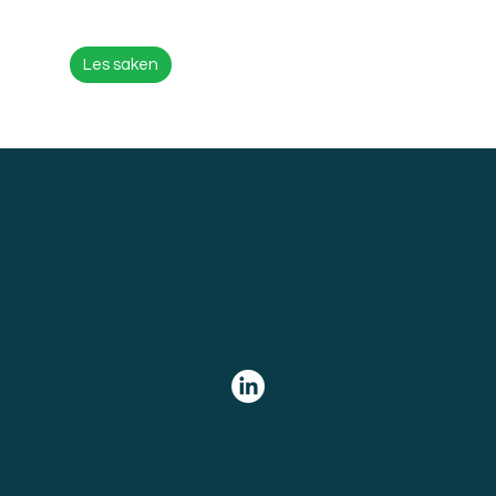
Les saken
Telefon:
(+47) 9551 2000
Åpningstider kundeservice: