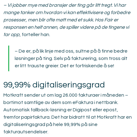
– Vi jobber mye med bransjer der ting går litt tregt. Vi har 
mange tanker om hvordan vi kan effektivisere og forbedre 
prosesser, men blir ofte møtt med et sukk. Hos Fair er 
responsen en helt annen, de spiller videre på de tingene vi 
tar opp
, forteller han.
– De er, på lik linje med oss, sultne på å finne bedre 
løsninger på ting. Selv på fakturering, som tross alt 
er litt trauste greier. Det er forfriskende å se!
99,99% digitaliseringsgrad
Motkraft sender ut om lag 26.000 fakturaer i måneden – 
bortimot samtlige av dem som eFaktura i nettbank. 
Automatisk fallback-løsning er Digipost eller epost, 
fremfor papirfaktura. Det har bidratt til at Motkraft har en 
digitaliseringsgrad på hele 99,99% på sine 
fakturautsendelser.