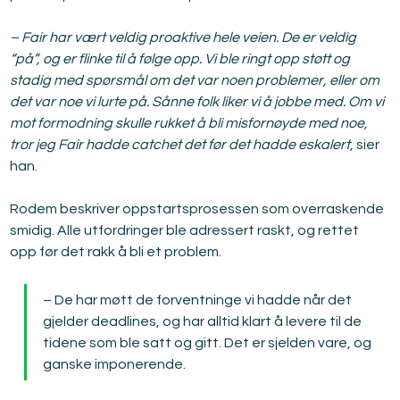
– Fair har vært veldig proaktive hele veien. De er veldig 
“på”, og er flinke til å følge opp. Vi ble ringt opp støtt og 
stadig med spørsmål om det var noen problemer, eller om 
det var noe vi lurte på. Sånne folk liker vi å jobbe med. Om vi 
mot formodning skulle rukket å bli misfornøyde med noe, 
tror jeg Fair hadde catchet det før det hadde eskalert
, sier 
han.
Rodem beskriver oppstartsprosessen som overraskende 
smidig. Alle utfordringer ble adressert raskt, og rettet 
opp før det rakk å bli et problem.
– De har møtt de forventninge vi hadde når det 
gjelder deadlines, og har alltid klart å levere til de 
tidene som ble satt og gitt. Det er sjelden vare, og 
ganske imponerende.