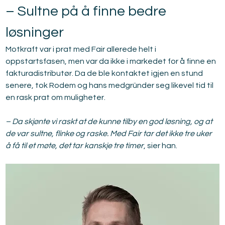
– Sultne på å finne bedre 
løsninger
Motkraft var i prat med Fair allerede helt i 
oppstartsfasen, men var da ikke i markedet for å finne en 
fakturadistributør. Da de ble kontaktet igjen en stund 
senere, tok Rodem og hans medgründer seg likevel tid til 
en rask prat om muligheter.
– Da skjønte vi raskt at de kunne tilby en god løsning, og at 
de var sultne, flinke og raske. Med Fair tar det ikke tre uker 
å få til et møte, det tar kanskje tre timer
, sier han. 