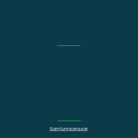
Man - Tor: 09-21
Fredag: 09-19
Fair i Norge
Fair Collection, Fair Distribution og Fair Solution
er en del av Fair Group AS.
Postadresse:
Postboks 103
1429 Vinterbro
Fair Group
Samfunnsansvar