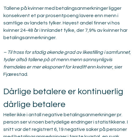
Tallene på kvinner med betalingsanmerkninger ligger 
konsekvent et par prosentpoeng lavere enn menn i 
samtlige av landets fylker. Høyest andel finner vi hos 
kvinner 24-48 år i Innlandet fylke, der 7,9% av kvinner har 
betalingsanmerkninger.
– Til tross for stadig økende grad av likestilling i samfunnet, 
tyder altså tallene på at menn menn sannsynligvis 
fremdeles er mer eksponert for kreditt enn kvinner
, sier 
Fjærestad.
Dårlige betalere er kontinuerlig 
dårlige betalere
Heller ikke i antall negative betalingsanmerkninger pr. 
person ser vi noen betydelige endringer i statistikkene. I 
snitt var det registrert 6,19 negative saker på personer 
med betalingsanmerkninger i første kvartal, en svak 