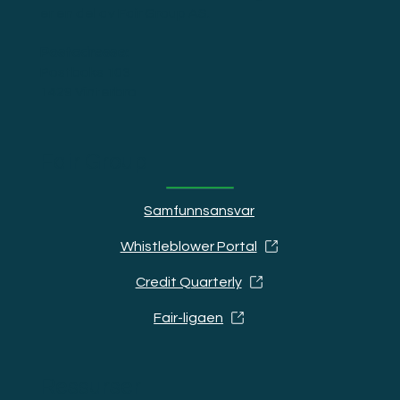
er en del av Fair Group AS.
Postadresse:
Postboks 103
1429 Vinterbro
Fair Group
Samfunnsansvar
Whistleblower Portal
Credit Quarterly
Fair-ligaen
Ressurser