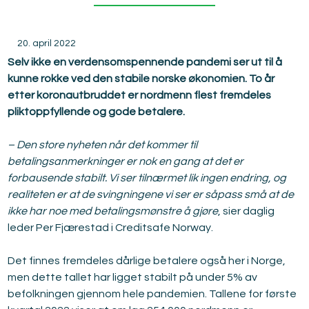
20. april 2022
Selv ikke en verdensomspennende pandemi ser ut til å 
kunne rokke ved den stabile norske økonomien. To år 
etter koronautbruddet er nordmenn flest fremdeles 
pliktoppfyllende og gode betalere.
– Den store nyheten når det kommer til 
betalingsanmerkninger er nok en gang at det er 
forbausende stabilt. Vi ser tilnærmet lik ingen endring, og 
realiteten er at de svingningene vi ser er såpass små at de 
ikke har noe med betalingsmønstre å gjøre
, sier daglig 
leder Per Fjærestad i Creditsafe Norway.
Det finnes fremdeles dårlige betalere også her i Norge, 
men dette tallet har ligget stabilt på under 5% av 
befolkningen gjennom hele pandemien. Tallene for første 