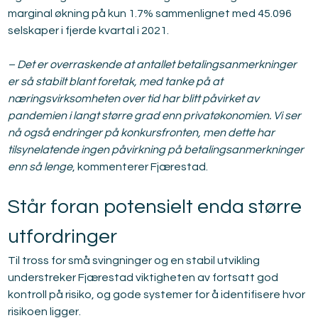
marginal økning på kun 1.7% sammenlignet med 45.096 
selskaper i fjerde kvartal i 2021.
– Det er overraskende at antallet betalingsanmerkninger 
er så stabilt blant foretak, med tanke på at 
næringsvirksomheten over tid har blitt påvirket av 
pandemien i langt større grad enn privatøkonomien. Vi ser 
nå også endringer på konkursfronten, men dette har 
tilsynelatende ingen påvirkning på betalingsanmerkninger 
enn så lenge
, kommenterer Fjærestad.
Står foran potensielt enda større 
utfordringer
Til tross for små svingninger og en stabil utvikling 
understreker Fjærestad viktigheten av fortsatt god 
kontroll på risiko, og gode systemer for å identifisere hvor 
risikoen ligger.