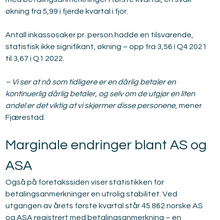
økning fra 5,99 i fjerde kvartal i fjor.
Antall inkassosaker pr. person hadde en tilsvarende, 
statistisk ikke signifikant, økning – opp fra 3,56 i Q4 2021 
til 3,67 i Q1 2022.
– Vi ser at nå som tidligere er en dårlig betaler en 
kontinuerlig dårlig betaler, og selv om de utgjør en liten 
andel er det viktig at vi skjermer disse personene
, mener 
Fjærestad.
Marginale endringer blant AS og 
ASA
Også på foretakssiden viser statistikken for 
betalingsanmerkninger en utrolig stabilitet. Ved 
utgangen av årets første kvartal står 45.862 norske AS 
og ASA registrert med betalingsanmerkning – en 