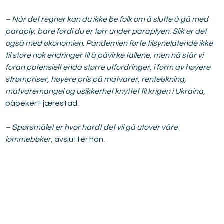
– Når det regner kan du ikke be folk om å slutte å gå med 
paraply, bare fordi du er tørr under paraplyen. Slik er det 
også med økonomien. Pandemien førte tilsynelatende ikke 
til store nok endringer til å påvirke tallene, men nå står vi 
foran potensielt enda større utfordringer, i form av høyere 
strømpriser, høyere pris på matvarer, renteøkning, 
matvaremangel og usikkerhet knyttet til krigen i Ukraina
, 
påpeker Fjærestad.
– Spørsmålet er hvor hardt det vil gå utover våre 
lommebøker
, avslutter han.
Relatert