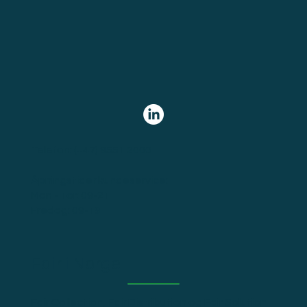
Telefon:
(+47) 9551 2000
Åpningstider kundeservice:
Man - Tor: 09-21
Fredag: 09-19
Fair i Norge
Fair Collection, Fair Distribution og Fair Solution