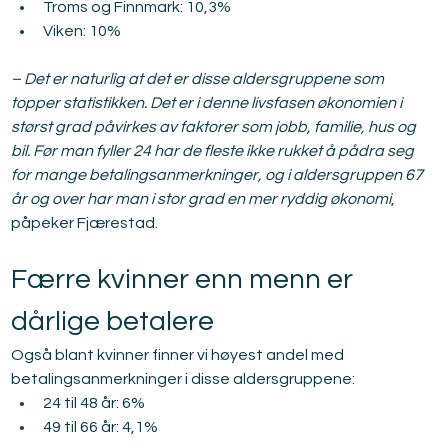
Troms og Finnmark: 10,3%
Viken: 10%
– Det er naturlig at det er disse aldersgruppene som 
topper statistikken. Det er i denne livsfasen økonomien i 
størst grad påvirkes av faktorer som jobb, familie, hus og 
bil. Før man fyller 24 har de fleste ikke rukket å pådra seg 
for mange betalingsanmerkninger, og i aldersgruppen 67 
år og over har man i stor grad en mer ryddig økonomi
, 
påpeker Fjærestad.
Færre kvinner enn menn er 
dårlige betalere
Også blant kvinner finner vi høyest andel med 
betalingsanmerkninger i disse aldersgruppene:
24 til 48 år: 6%
49 til 66 år: 4,1%