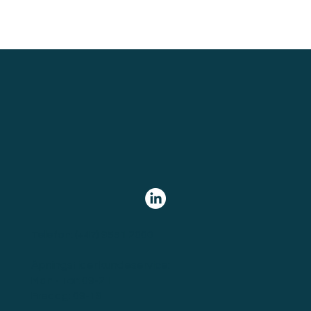
Telefon:
(+47) 9551 2000
Åpningstider kundeservice:
Man - Tor: 09-21
Fredag: 09-19