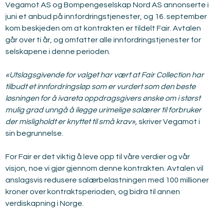
Vegamot AS og Bompengeselskap Nord AS annonserte i 
juni et anbud på innfordringstjenester, og 16. september 
kom beskjeden om at kontrakten er tildelt Fair. Avtalen 
går over ti år, og omfatter alle innfordringstjenester for 
selskapene i denne perioden. 
«Utslagsgivende for valget har vært at Fair Collection har 
tilbudt et innfordringsløp som er vurdert som den beste 
løsningen for å ivareta oppdragsgivers ønske om i størst 
mulig grad unngå å ilegge urimelige salærer til forbruker 
der misligholdt er knyttet til små krav»,
 skriver Vegamot i 
sin begrunnelse.
For Fair er det viktig å leve opp til våre verdier og vår 
visjon, noe vi gjør gjennom denne kontrakten. Avtalen vil 
anslagsvis redusere salærbelastningen med 100 millioner 
kroner over kontraktsperioden, og bidra til annen 
verdiskapning i Norge.