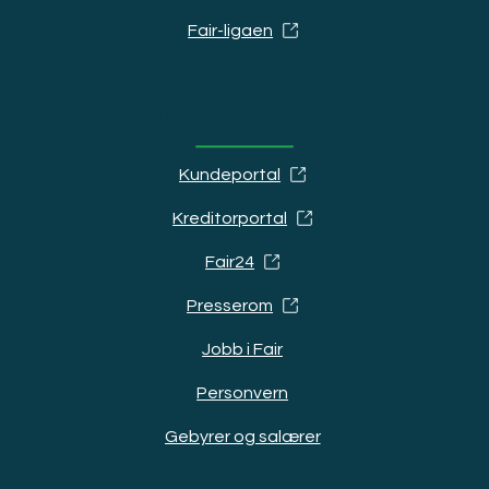
Fair-ligaen
Ressurser
Kundeportal
Kreditorportal
Fair24
Presserom
Jobb i Fair
Personvern
Gebyrer og salærer