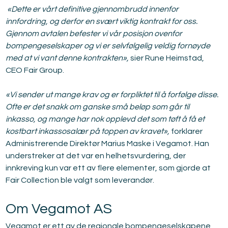
 «Dette er vårt definitive gjennombrudd innenfor 
innfordring, og derfor en svært viktig kontrakt for oss. 
Gjennom avtalen befester vi vår posisjon ovenfor 
bompengeselskaper og vi er selvfølgelig veldig fornøyde 
med at vi vant denne kontrakten»,
 sier Rune Heimstad, 
CEO Fair Group.
«Vi sender ut mange krav og er forpliktet til å forfølge disse. 
Ofte er det snakk om ganske små beløp som går til 
inkasso, og mange har nok opplevd det som tøft å få et 
kostbart inkassosalær på toppen av kravet»,
 forklarer 
Administrerende Direktør Marius Maske i Vegamot. Han 
understreker at det var en helhetsvurdering, der 
innkreving kun var ett av flere elementer, som gjorde at 
Fair Collection ble valgt som leverandør.
Om Vegamot AS
Vegamot er ett av de regionale bompengeselskapene 