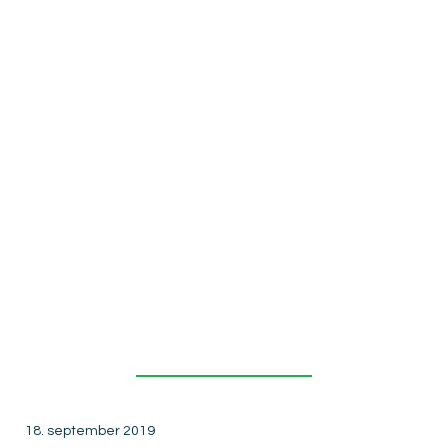
AS og
Bompeng
eselskap
Nord AS
18. september 2019