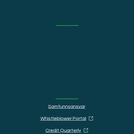
Fair i Norge
Fair Collection, Fair Distribution og Fair Solution
er en del av Fair Group AS.
Postadresse:
Postboks 103
1429 Vinterbro
Fair Group
Samfunnsansvar
Whistleblower Portal
Credit Quarterly