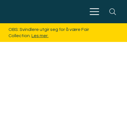
Meny
OBS: Svindlere utgir seg for å være Fair
Collection.
Les mer.
Ofte
stilte
spørsm
ål