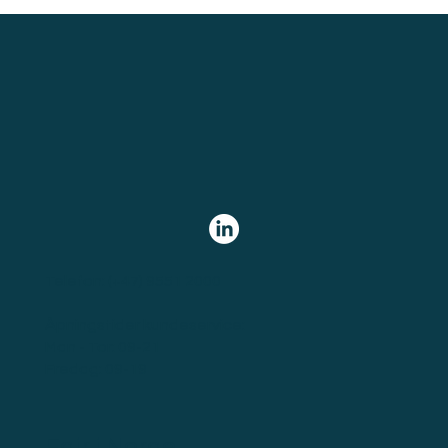
Telefon:
(+47) 9551 2000
Åpningstider kundeservice:
Man - Tor: 09-21
Fredag: 09-19
Fair i Norge