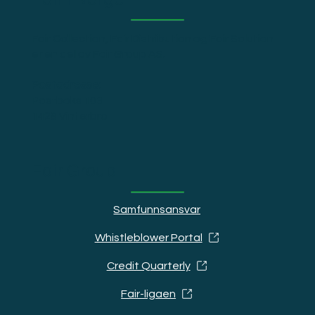
Fair Collection, Fair Distribution og Fair Solution
er en del av Fair Group AS.
Postadresse:
Postboks 103
1429 Vinterbro
Fair Group
Samfunnsansvar
Whistleblower Portal
Credit Quarterly
Fair-ligaen