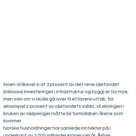
Noen vil likevel si at 3 prosent av det rene oljefondet 
(inklusive investeringer i infrastruktur og bygg) er for mye, 
men selv om vi skulle gå over til et lavere uttak, for 
eksempel 2 prosent av oljefondets saldo, vil økningen i 
bruken av oljepenger måtte bli formidabel i årene som 
kommer.
Norske husholdninger har samlede inntekter på i 
underkant av 2 000 milliarder kroner per år. Årlige 