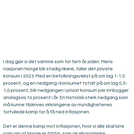
I dag gjør vi det samme som for førti år siden. Mens 
nasjonen Norge blir stadig rikere, faller det private 
konsum i 2023. Med en befolkningsvekst på om lag 1-1,5 
prosent, og en nedgang i konsumet totalt på om lag 0,5-
1,0 prosent, blir nedgangen i privat konsum per innbygger 
anslagsvis to prosent i år. En historisk sterk nedgang som 
må kunne tilskrives virkningene av myndighetenes 
fortvilede kamp for å få ned inflasjonen.
Det er denne kamp mot inflasjonen, hvor vi alle skal late 
som om at Norge er fattig, som gir økonomiske 