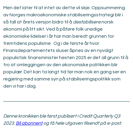
Men det later til at intet av dette vil skje. Oppsummering 
av Norges makroøkonomiske stabiliseringsstrategi blir i 
så fall at årets versjon bidro til å 
destabilisere
 norsk 
økonomi på litt sikt. Ved å påføre folk unødige 
økonomiske lidelser i år har man beredt grunnen for 
fremtidens populisme.  Og i de første år hvor 
Finansdepartementets sluser åpnes av en nyvalgt 
populistisk finansminister høsten 2025 er det all grunn til å 
tro at omleggingen av den økonomiske politikken blir 
populær. Det kan ta langt tid før man nok en gang ser en 
regjering med samme syn på stabiliseringspolitikk som 
den vi har i dag.
Denne kronikken ble først publisert i Credit Quarterly Q3 
2023. 
Bli abonnent
 og få hele utgaven tilsendt på e-post.