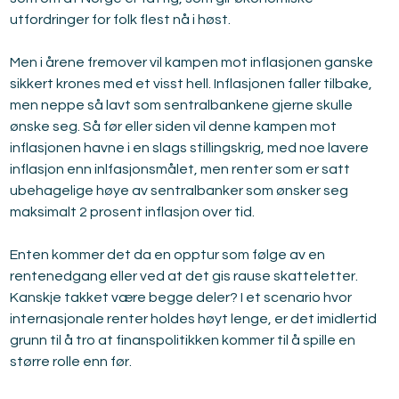
utfordringer for folk flest nå i høst.
Men i årene fremover vil kampen mot inflasjonen ganske 
sikkert krones med et visst hell. Inflasjonen faller tilbake, 
men neppe så lavt som sentralbankene gjerne skulle 
ønske seg. Så før eller siden vil denne kampen mot 
inflasjonen havne i en slags stillingskrig, med noe lavere 
inflasjon enn inlfasjonsmålet, men renter som er satt 
ubehagelige høye av sentralbanker som ønsker seg 
maksimalt 2 prosent inflasjon over tid.  
Enten kommer det da en opptur som følge av en 
rentenedgang eller ved at det gis rause skatteletter. 
Kanskje takket være begge deler? I et scenario hvor 
internasjonale renter holdes høyt lenge, er det imidlertid 
grunn til å tro at finanspolitikken kommer til å spille en 
større rolle enn før.