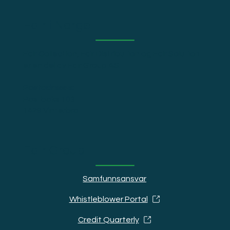
Fair i Norge
Fair Collection, Fair Distribution og Fair Solution
er en del av Fair Group AS.
Postadresse:
Postboks 103
1429 Vinterbro
Fair Group
Samfunnsansvar
Whistleblower Portal
Credit Quarterly