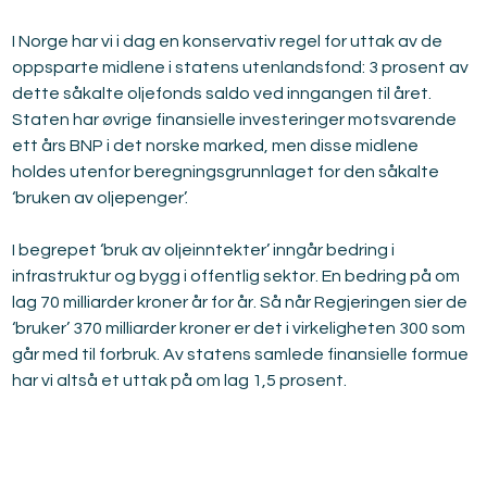
I Norge har vi i dag en konservativ regel for uttak av de 
oppsparte midlene i statens utenlandsfond: 3 prosent av 
dette såkalte oljefonds saldo ved inngangen til året. 
Staten har øvrige finansielle investeringer motsvarende 
ett års BNP i det norske marked, men disse midlene 
holdes utenfor beregningsgrunnlaget for den såkalte 
‘bruken av oljepenger’.
I begrepet ‘bruk av oljeinntekter’ inngår bedring i 
infrastruktur og bygg i offentlig sektor. En bedring på om 
lag 70 milliarder kroner år for år. Så når Regjeringen sier de 
‘bruker’ 370 milliarder kroner er det i virkeligheten 300 som 
går med til forbruk. Av statens samlede finansielle formue 
har vi altså et uttak på om lag 1,5 prosent.