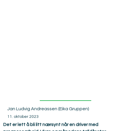
Mens vi
venter på
omslaget
Jan Ludvig Andreassen (Eika Gruppen)
11. oktober 2023
Det er lett å bli litt nærsynt når en driver med 