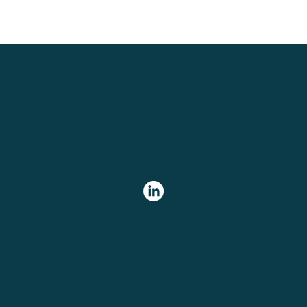
Telefon:
(+47) 9551 2000
Åpningstider kundeservice:
Man - Tor: 09-21
Fredag: 09-19