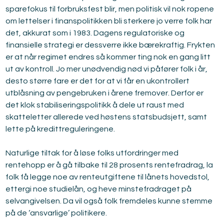
sparefokus til forbruksfest blir, men politisk vil nok ropene 
om lettelser i finanspolitikken bli sterkere jo verre folk har 
det, akkurat som i 1983. Dagens regulatoriske og 
finansielle strategi er dessverre ikke bærekraftig. Frykten 
er at når regimet endres så kommer ting nok en gang litt 
ut av kontroll. Jo mer unødvendig nød vi påfører folk i år, 
desto større fare er det for at vi får en ukontrollert 
utblåsning av pengebruken i årene fremover. Derfor er 
det klok stabiliseringspolitikk å dele ut raust med 
skatteletter allerede ved høstens statsbudsjett, samt 
lette på kredittreguleringene.
Naturlige tiltak for å løse folks utfordringer med 
rentehopp er å gå tilbake til 28 prosents rentefradrag, la 
folk få legge noe av renteutgiftene til lånets hovedstol, 
ettergi noe studielån, og heve minstefradraget på 
selvangivelsen. Da vil også folk fremdeles kunne stemme 
på de ‘ansvarlige’ politikere.