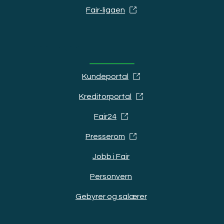
Fair-ligaen
Ressurser
Kundeportal
Kreditorportal
Fair24
Presserom
Jobb i Fair
Personvern
Gebyrer og salærer