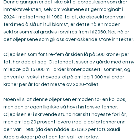
Denne gangen er det ikke økt oljeproduksjon som drar 
inntektsveksten, selv om volumene stiger marginalt i 
2024. I motsetning til 1980-tallet, da oljesektoren var i 
ferd med å slå ut i full blomst, er dette nå en moden 
sektor som skal gradvis forvitres frem til 2060. Nei, nå er 
det oljeprisene som gir oss overraskende store inntekter.
Oljeprisen som for fire-fem år siden lå på 500 kroner per 
fat, har doblet seg. Oljefondet, suser av gårde med en ny 
milepæl på 15 000 milliarder kroner passert i sommer, og 
en ventet vekst i hovedstol på om lag 1 000 milliarder 
kroner per år for det meste av 2020-tallet.
Noen vil si at denne oljeprisen er moden for en kollaps, 
men den er egentlig ikke så høy i historiske termer. 
Oljeprisen er i skrivende stund nær sitt høyeste for i år, 
men om lag 20 prosent lavere i reelle dollartermer enn 
den var i 1980 (da den nådde 35 USD per fat). Saudi 
Arabia klager på at den fortsatt er for lav.