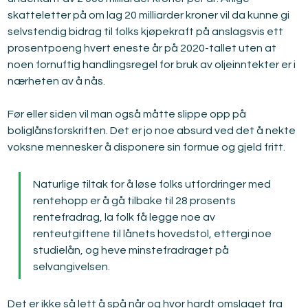
skatteletter på om lag 20 milliarder kroner vil da kunne gi 
selvstendig bidrag til folks kjøpekraft på anslagsvis ett 
prosentpoeng hvert eneste år på 2020-tallet uten at 
noen fornuftig handlingsregel for bruk av oljeinntekter er i 
nærheten av å nås.
Før eller siden vil man også måtte slippe opp på 
boliglånsforskriften. Det er jo noe absurd ved det å nekte 
voksne mennesker å disponere sin formue og gjeld fritt.
Naturlige tiltak for å løse folks utfordringer med 
rentehopp er å gå tilbake til 28 prosents 
rentefradrag, la folk få legge noe av 
renteutgiftene til lånets hovedstol, ettergi noe 
studielån, og heve minstefradraget på 
selvangivelsen.
Det er ikke så lett å spå når og hvor hardt omslaget fra 