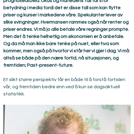
prognosearbeid. Ukas og månedens tall får stor 
betydning i media fordi det er disse tall som kan flytte 
priser og kurser i markedene våre. Spekulanter lever av 
slike svingninger. Hvermansen rammes også når renter og 
priser endres. Vi må jo alle betale våre regninger prompte. 
Men det å tenke helhetlig om økonomien er å anbefale. 
Og da må man ikke bare tenke på nuet, eller hva som 
kommer, men også på hvorfor vi står her vi gjør i dag. Vi må 
altså se både på den nære fortid, nå situasjonen, og 
fremtiden; Past-present-future.
Et slikt større perspektiv får en både til å forstå fortiden 
vår, og fremtiden bedre enn ved å kun se dagsaktuell 
statistikk.