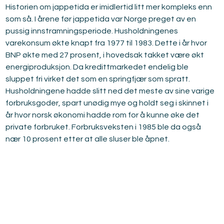
Historien om jappetida er imidlertid litt mer kompleks enn 
som så. I årene før jappetida var Norge preget av en 
pussig innstramningsperiode. Husholdningenes 
varekonsum økte knapt fra 1977 til 1983. Dette i år hvor 
BNP økte med 27 prosent, i hovedsak takket være økt 
energiproduksjon. Da kredittmarkedet endelig ble 
sluppet fri virket det som en springfjær som spratt. 
Husholdningene hadde slitt ned det meste av sine varige 
forbruksgoder, spart unødig mye og holdt seg i skinnet i 
år hvor norsk økonomi hadde rom for å kunne øke det 
private forbruket. Forbruksveksten i 1985 ble da også 
nær 10 prosent etter at alle sluser ble åpnet.