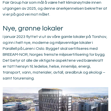
Fair Group har som mål å være helt klimanøytrale innen 
utgangen av 2025, og denne anerkjennelsen bekrefter at 
vi er på god vei mot målet.
Nye, grønne lokaler
I januar 2023 flyttet vi ut av våre gamle lokaler på Torshov, 
og inn i helt nye, moderne og miljøvennlige lokaler i 
Parallell på Løren i Oslo. Bygget skal sertifiseres med 
BREEAM-NOR, Norges fremste miljøsertifisering for bygg. 
Det betyr at alle de viktigste aspektene ved bærekraft 
er tatt hensyn til; ledelse, helse, innemiljø, energi, 
transport, vann, materialer, avfall, arealbruk og økologi – 
samt forurensing.