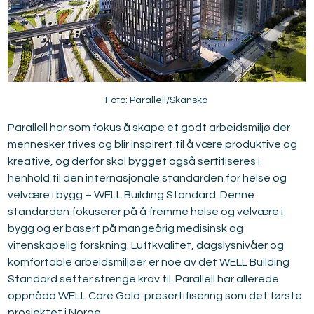
Foto: Parallell/Skanska
Parallell har som fokus å skape et godt arbeidsmiljø der 
mennesker trives og blir inspirert til å være produktive og 
kreative, og derfor skal bygget også sertifiseres i 
henhold til den internasjonale standarden for helse og 
velvære i bygg – WELL Building Standard. Denne 
standarden fokuserer på å fremme helse og velvære i 
bygg og er basert på mangeårig medisinsk og 
vitenskapelig forskning. Luftkvalitet, dagslysnivåer og 
komfortable arbeidsmiljøer er noe av det WELL Building 
Standard setter strenge krav til. Parallell har allerede 
oppnådd WELL Core Gold-presertifisering som det første 
prosjektet i Norge.