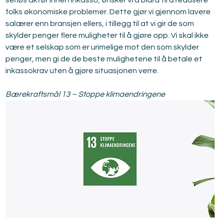
seriøs aktør innen inkasso, ønsker vi å bidra til å redusere 
folks økonomiske problemer. Dette gjør vi gjennom lavere 
salærer enn bransjen ellers, i tillegg til at vi gir de som 
skylder penger flere muligheter til å gjøre opp. Vi skal ikke 
være et selskap som er urimelige mot den som skylder 
penger, men gi de de beste mulighetene til å betale et 
inkassokrav uten å gjøre situasjonen verre.
Bærekraftsmål 13 – Stoppe klimaendringene