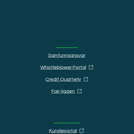
Postadresse:
Postboks 103
1429 Vinterbro
Fair Group
Samfunnsansvar
Whistleblower Portal
Credit Quarterly
Fair-ligaen
Ressurser
Kundeportal