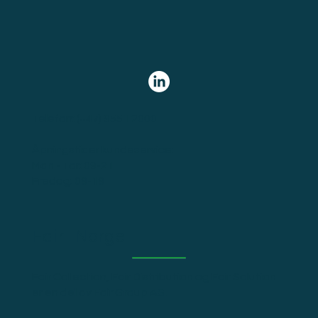
Telefon:
(+47) 9551 2000
Åpningstider kundeservice:
Man - Tor: 09-21
Fredag: 09-19
Fair i Norge
Fair Collection, Fair Distribution og Fair Solution
er en del av Fair Group AS.