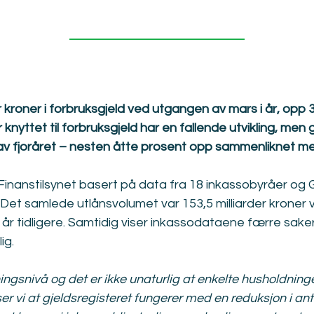
kroner i forbruksgjeld ved utgangen av mars i år, opp 3,
er knyttet til forbruksgjeld har en fallende utvikling, me
v fjoråret – nesten åtte prosent opp sammenliknet med
 Finanstilsynet basert på data fra 18 inkassobyråer og G
 Det samlede utlånsvolumet var 153,5 milliarder krone
 år tidligere. Samtidig viser inkassodataene færre sak
ig.
ngsnivå og det er ikke unaturlig at enkelte husholdning
er vi at gjeldsregisteret fungerer med en reduksjon i an