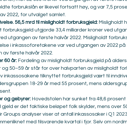
dte forbrukslån er likevel fortsatt høy, og var 7,5 prose
v 2022, for utvalget samlet.
ivelse. 56,5 mrd til misligholdt forbruksgjeld: 
Misligholdt h
t forbruksgjeld utgjorde 33,4 milliarder kroner ved utgan
ved utgangen av første halvår 2022. Misligholdt forbruksg
drivelse i inkassoforetakene var ved utgangen av 2022 på 
 av første halvår 2022.
 60 år: 
Fordeling av misligholdt forbruksgjeld på alders
og 50–59 år står for over halvparten av misligholdt fo
 inkassosakene tilknyttet forbruksgjeld vært til inndri
ldersgruppen 18-29 år med 55 prosent, mens aldersgru
sent.
r og gebyrer: 
Hovedstolen har sunket fra 48,6 prosent t
 gjeld er det faktiske beløpet folk skylder, mens over 5
ir Groups analyser viser at antall inkassosaker i Q1 202
enliknet med tilsvarende kvartal i fjor. Selv om nordm