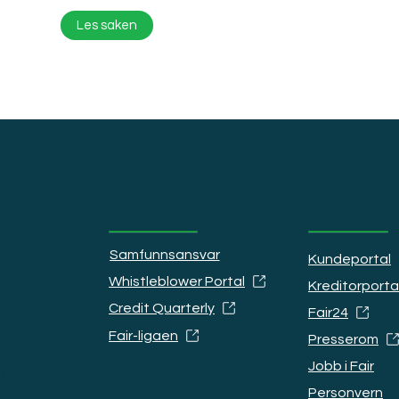
Les saken
rge
Fair Group
Ressurse
Samfunnsansvar
, Fair
Kundeportal
g Fair Solution
Whistleblower Portal
Kreditorporta
air Group AS.
Credit Quarterly
Fair24
Fair-ligaen
Presserom
Jobb i Fair
o
Personvern