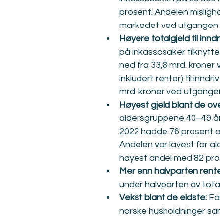
prosent. Andelen mislighol
markedet ved utgangen a
Høyere totalgjeld til inndr
på inkassosaker tilknytte
ned fra 33,8 mrd. kroner 
inkludert renter) til inn
mrd. kroner ved utgangen
Høyest gjeld blant de over
aldersgruppene 40–49 år 
2022 hadde 76 prosent av
Andelen var lavest for a
høyest andel med 82 pro
Mer enn halvparten rente
under halvparten av total
Vekst blant de eldste: 
Fa
norske husholdninger samm