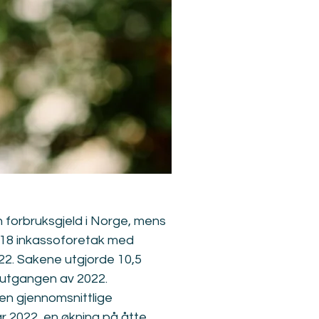
n forbruksgjeld i Norge, mens 
a 18 inkassoforetak med 
22. Sakene utgjorde 10,5 
d utgangen av 2022.
n gjennomsnittlige 
r 2022, en økning på åtte 