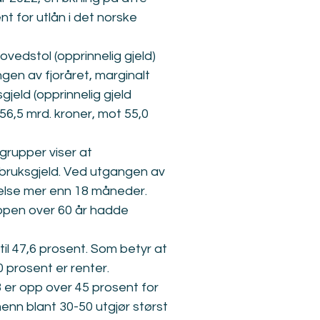
nt for utlån i det norske 
ovedstol (opprinnelig gjeld) 
gen av fjoråret, marginalt 
jeld (opprinnelig gjeld 
56,5 mrd. kroner, mot 55,0 
grupper viser at 
rbruksgjeld. Ved utgangen av 
velse mer enn 18 måneder. 
ppen over 60 år hadde 
il 47,6 prosent. Som betyr at 
0 prosent er renter.
3 er opp over 45 prosent for 
enn blant 30-50 utgjør størst 