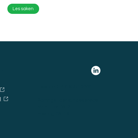
Les saken
r
Telefon:
(+47) 9551 2000
l
Åpningstider kundeservice:
Man - Tor: 09-21
Fredag: 09-19