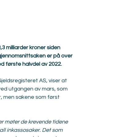
3 milliarder kroner siden 
n gjennomsnittsaken er på over 
 første halvdel av 2022.
jeldsregisteret AS, viser at 
r ved utgangen av mars, som 
er, men sakene som først 
er møter de krevende tidene 
tall inkassosaker. Det som 