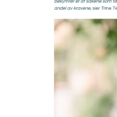
bekymrer er at sakene som førs
andel av kravene
, sier Trine 