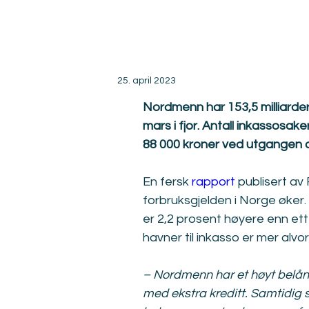
25. april 2023
Nordmenn har 153,5 milliarder 
mars i fjor. Antall inkassosak
88 000 kroner ved utgangen a
En fersk 
rapport
 publisert av
forbruksgjelden i Norge øker.
er 2,2 prosent høyere enn ett
havner til inkasso er mer alvorl
– Nordmenn har et høyt belåni
med ekstra kreditt. Samtidig s