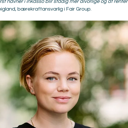
t havner i inkasso blir stadig mer alvorlige og at renter
Teigland, bærekraftansvarlig i Fair Group.