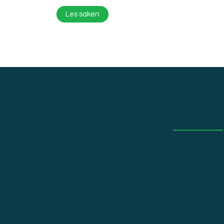
Les saken
Fair i No
Fair Collection
Distribution o
er en del av F
Postadresse:
Postboks 103
1429 Vinterbr