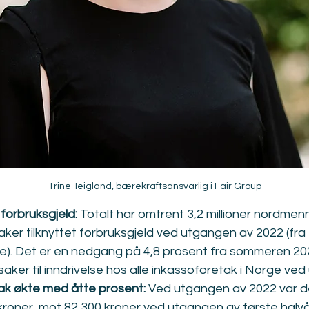
Trine Teigland, bærekraftsansvarlig i Fair Group
forbruksgjeld: 
Totalt har omtrent 3,2 millioner nordmen
aker tilknyttet forbruksgjeld ved utgangen av 2022 (fr
else). Det er en nedgang på 4,8 prosent fra sommeren 20
saker til inndrivelse hos alle inkassoforetak i Norge ve
ak økte med åtte prosent: 
Ved utgangen av 2022 var de
roner, mot 82 300 kroner ved utgangen av første halvå