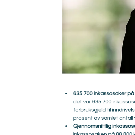
635 700 inkassosaker på 
det var 635 700 inkassos
forbruksgjeld til inndriv
prosent av samlet antall 
Gjennomsnittlig inkassos
inkassosaken på 88 800 k