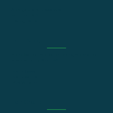
Åpningstider kundeservice:
Man - Tor: 09-21
Fredag: 09-19
Fair i Norge
Fair Collection, Fair Distribution og Fair Solution
er en del av Fair Group AS.
Postadresse:
Postboks 103
1429 Vinterbro
Fair Group