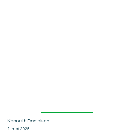
uro og
høyt
økonomisk
press
Kenneth Danielsen
1. mai 2025