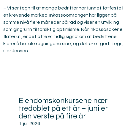
– Vi ser tegn til at mange bedrifter har funnet fotfeste i 
et krevende marked. Inkassoomfanget har ligget på 
samme nivå flere måneder på rad og viser en utvikling 
som gir grunn til forsiktig optimisme. Når inkassosakene 
flater ut, er det ofte et tidlig signal om at bedriftene 
klarer å betale regningene sine, og det er et godt tegn, 
sier Jensen
Relatert
Eiendomskonkursene nær
tredoblet på ett år – juni er
den verste på fire år
1. juli 2026