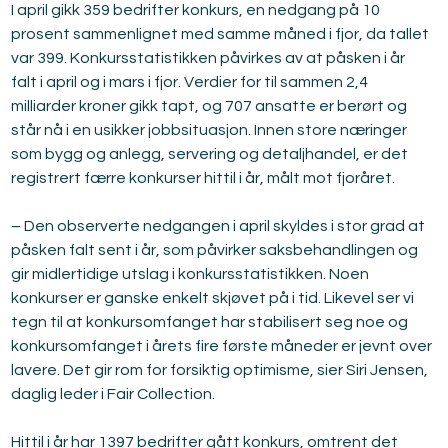
I april gikk 359 bedrifter konkurs, en nedgang på 10 
prosent sammenlignet med samme måned i fjor, da tallet 
var 399. Konkursstatistikken påvirkes av at påsken i år 
falt i april og i mars i fjor. Verdier for til sammen 2,4 
milliarder kroner gikk tapt, og 707 ansatte er berørt og 
står nå i en usikker jobbsituasjon. Innen store næringer 
som bygg og anlegg, servering og detaljhandel, er det 
registrert færre konkurser hittil i år, målt mot fjoråret.
– Den observerte nedgangen i april skyldes i stor grad at 
påsken falt sent i år, som påvirker saksbehandlingen og 
gir midlertidige utslag i konkursstatistikken. Noen 
konkurser er ganske enkelt skjøvet på i tid. Likevel ser vi 
tegn til at konkursomfanget har stabilisert seg noe og 
konkursomfanget i årets fire første måneder er jevnt over 
lavere. Det gir rom for forsiktig optimisme, sier Siri Jensen, 
daglig leder i Fair Collection.
Hittil i år har 1397 bedrifter gått konkurs, omtrent det 