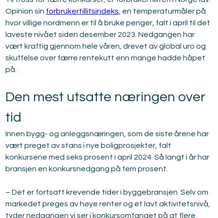
Opinion sin 
forbrukertillitsindeks
, en temperaturmåler på 
hvor villige nordmenn er til å bruke penger, falt i april til det 
laveste nivået siden desember 2023. Nedgangen har 
vært kraftig gjennom hele våren, drevet av global uro og 
skuffelse over færre rentekutt enn mange hadde håpet 
på.
Den mest utsatte næringen over 
tid
Innen bygg- og anleggsnæringen, som de siste årene har 
vært preget av stans i nye boligprosjekter, falt 
konkursene med seks prosent i april 2024. Så langt i år har 
bransjen en konkursnedgang på fem prosent.
– Det er fortsatt krevende tider i byggebransjen. Selv om 
markedet preges av høye renter og et lavt aktivitetsnivå, 
tyder nedgangen vi ser i konkursomfanget på at flere 