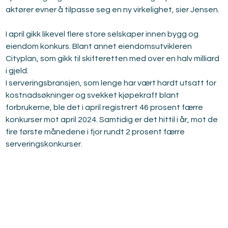
aktører evner å tilpasse seg en ny virkelighet, sier Jensen.
I april gikk likevel flere store selskaper innen bygg og 
eiendom konkurs. Blant annet eiendomsutvikleren 
Cityplan, som gikk til skifteretten med over en halv milliard 
i gjeld.
I serveringsbransjen, som lenge har vært hardt utsatt for 
kostnadsøkninger og svekket kjøpekraft blant 
forbrukerne, ble det i april registrert 46 prosent færre 
konkurser mot april 2024. Samtidig er det hittil i år, mot de 
fire første månedene i fjor rundt 2 prosent færre 
serveringskonkurser.