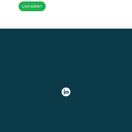
Les saken
Telefon:
(+47) 9551 2000
Åpningstider kundeservice:
Man - Tor: 09-21