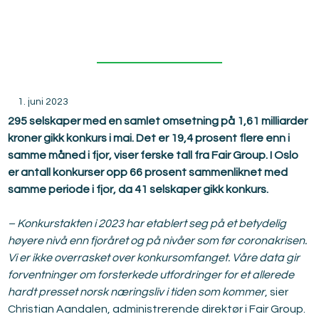
kst i Oslo
1. juni 2023
295 selskaper med en samlet omsetning på 1,61 milliarder 
kroner gikk konkurs i mai. Det er 19,4 prosent flere enn i 
samme måned i fjor, viser ferske tall fra Fair Group. I Oslo 
er antall konkurser opp 66 prosent sammenliknet med 
samme periode i fjor, da 41 selskaper gikk konkurs.
– Konkurstakten i 2023 har etablert seg på et betydelig 
høyere nivå enn fjoråret og på nivåer som før coronakrisen. 
Vi er ikke overrasket over konkursomfanget. Våre data gir 
forventninger om forsterkede utfordringer for et allerede 
hardt presset norsk næringsliv i tiden som kommer
, sier 
Christian Aandalen, administrerende direktør i Fair Group.