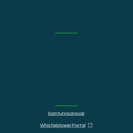
Fredag: 09-19
Fair i Norge
Fair Collection, Fair Distribution og Fair Solution
er en del av Fair Group AS.
Postadresse:
Postboks 103
1429 Vinterbro
Fair Group
Samfunnsansvar
Whistleblower Portal