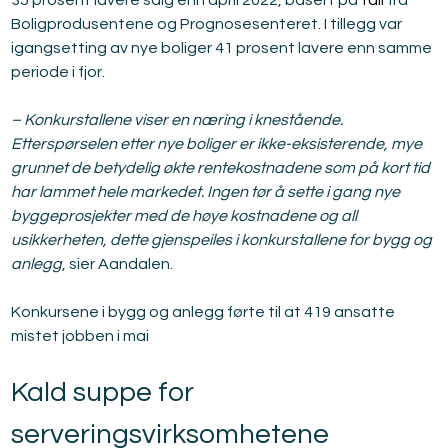
35 prosent lavere salg enn april 2022, basert på 
tall
 fra 
Boligprodusentene og Prognosesenteret. I tillegg var 
igangsetting av nye boliger 41 prosent lavere enn samme 
periode i fjor.
– Konkurstallene viser en næring i knestående. 
Etterspørselen etter nye boliger er ikke-eksisterende, mye 
grunnet de betydelig økte rentekostnadene som på kort tid 
har lammet hele markedet. Ingen tør å sette i gang nye 
byggeprosjekter med de høye kostnadene og all 
usikkerheten, dette gjenspeiles i konkurstallene for bygg og 
anlegg
, sier Aandalen.
Konkursene i bygg og anlegg førte til at 419 ansatte 
mistet jobben i mai
Kald suppe for 
serveringsvirksomhetene