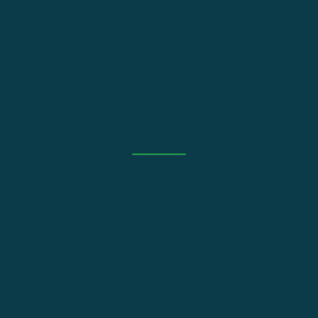
Telefon:
(+47) 9551 2000
Åpningstider kundeservice:
Man - Tor: 09-21
Fredag: 09-19
Fair i Norge
Fair Collection, Fair Distribution og Fair Solution
er en del av Fair Group AS.
Postadresse:
Postboks 103
1429 Vinterbro
Fair Group