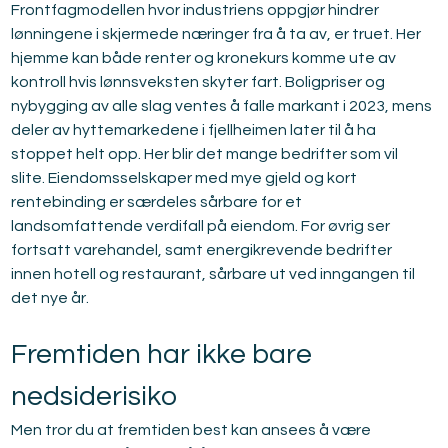
Frontfagmodellen hvor industriens oppgjør hindrer 
lønningene i skjermede næringer fra å ta av, er truet. Her 
hjemme kan både renter og kronekurs komme ute av 
kontroll hvis lønnsveksten skyter fart. Boligpriser og 
nybygging av alle slag ventes å falle markant i 2023, mens 
deler av hyttemarkedene i fjellheimen later til å ha 
stoppet helt opp. Her blir det mange bedrifter som vil 
slite. Eiendomsselskaper med mye gjeld og kort 
rentebinding er særdeles sårbare for et 
landsomfattende verdifall på eiendom. For øvrig ser 
fortsatt varehandel, samt energikrevende bedrifter 
innen hotell og restaurant, sårbare ut ved inngangen til 
det nye år.
Fremtiden har ikke bare 
nedsiderisiko
Men tror du at fremtiden best kan ansees å være 