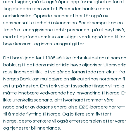
uforutsigbar, må du også åpne opp for muligheten for at 
ting blir bedre enn ventet. Fremtiden har ikke bare 
nedsiderisiko. Oppside-scenariet består også av 
sammensatte forhold i økonomien. For eksempel kan en 
tro på at energiprisene forblir permanent på et høyt nivå, 
med et oljefond som kun kan stige i verdi, også lede til for 
høye konsum- og investeringsutgifter.
Det har skjedd før. I 1985 så ikke forbruksfesten ut som en 
boble, gitt datidens midlertidig høye oljepriser. Uforsvarlig 
raus finanspolitikk i et valgår og forhastede rentekutt fra 
Norges Bank kan muliggjøre en slik eufori hos nordmenn fl 
est utpå høsten. En sterk vekst i sysselsettingen vil trolig 
måtte innebære vedvarende høy innvandring til Norge. Et 
ikke utenkelig scenario, gitt hvor hardt rammet våre 
naboland er av dagens energikrise. EØS-borgere har rett 
til å melde flytting til Norge. Og jo flere som flytter til 
Norge, desto sterkere vil også etterspørselen etter varer 
og tjenester bli innenlands.