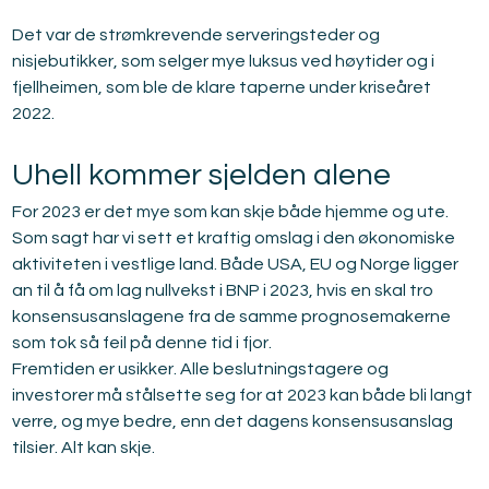
Det var de strømkrevende serveringsteder og 
nisjebutikker, som selger mye luksus ved høytider og i 
fjellheimen, som ble de klare taperne under kriseåret 
2022.
Uhell kommer sjelden alene
For 2023 er det mye som kan skje både hjemme og ute. 
Som sagt har vi sett et kraftig omslag i den økonomiske 
aktiviteten i vestlige land. Både USA, EU og Norge ligger 
an til å få om lag nullvekst i BNP i 2023, hvis en skal tro 
konsensusanslagene fra de samme prognosemakerne 
som tok så feil på denne tid i fjor.
Fremtiden er usikker. Alle beslutningstagere og 
investorer må stålsette seg for at 2023 kan både bli langt 
verre, og mye bedre, enn det dagens konsensusanslag 
tilsier. Alt kan skje.