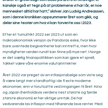
kanskje også et tegn på at problemene vi har i år, er noe 
mennesket alltid har hatt,” skriver Jan Ludvig Andreassen, 
som i denne kronikken oppsummerer året som gikk, og 
deler sine teorier om hva vi kan forvente oss i 2023.
Etter et tumultrikt 2022 ser 2023 ut som en 
makroøkonomisk versjon av Pandoras eske, hvor ikke 
bare uventede begivenheter kan inntreff e, men hvor 
myndigheter verden rundt kan finne på mye rart. I Norge 
er det særlig finanspolitikken som kan gjøre et sprell, 
takket være våre enorme valutainntekter.
Året 2022 var preget av en inflasjonsbølge som viste seg 
å være langt mer standhaftig i de fl este moderne 
økonomier, enn vi forutsatte ved inngangen til året. Kina 
og Japan (henholdsvis verdens nest største og fjerde 
største økonomi) er her viktige unntak. De har 
vedvarende lav inflasjon med tilhørende lave renter. Med 