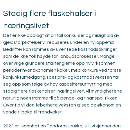
Stadig flere flaskehalser i 
næringslivet
Det er ikke opplagt at antall konkurser og mislighold av 
gjeldsforpliktelser vil reduseres under en ny jappetid. 
Bedrifter kan rammes av uventede kostnadsøkninger 
som de ikke tok høyde for i anbudsprosesser. Mange 
overivrige gründere starter gjerne opp ny virksomhet i 
perioder hvor økonomien koker, med konkurs ved første 
konjunkturnedgang. I det pris- og kostnadsveksten tar 
seg opp som følge av høy kapasitetsutnytting med 
stadig flere flaskehalser i næringslivet, vil myndighetene 
naturlig nok stramme til på penge- og finanspolitikken. 
Over tid vil den feberhete veksten gi seg og økonomien 
vende tilbake til trendvekst.
2023 er i sannhet en Pandoras krukke, slik vi kjenner den 