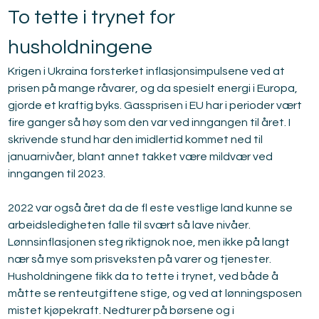
To tette i trynet for 
husholdningene
Krigen i Ukraina forsterket inflasjonsimpulsene ved at 
prisen på mange råvarer, og da spesielt energi i Europa, 
gjorde et kraftig byks. Gassprisen i EU har i perioder vært 
fire ganger så høy som den var ved inngangen til året. I 
skrivende stund har den imidlertid kommet ned til 
januarnivåer, blant annet takket være mildvær ved 
inngangen til 2023.
2022 var også året da de fl este vestlige land kunne se 
arbeidsledigheten falle til svært så lave nivåer. 
Lønnsinflasjonen steg riktignok noe, men ikke på langt 
nær så mye som prisveksten på varer og tjenester. 
Husholdningene fikk da to tette i trynet, ved både å 
måtte se renteutgiftene stige, og ved at lønningsposen 
mistet kjøpekraft. Nedturer på børsene og i 