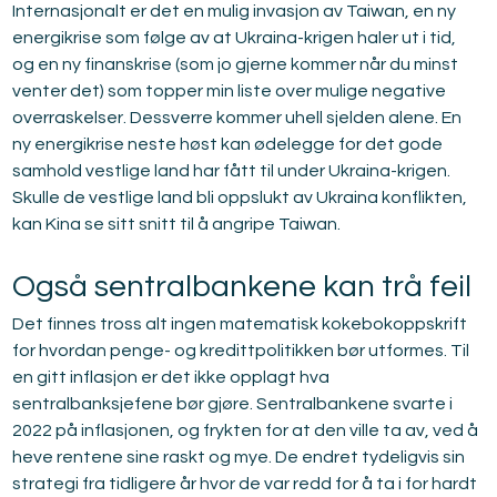
Internasjonalt er det en mulig invasjon av Taiwan, en ny 
energikrise som følge av at Ukraina-krigen haler ut i tid, 
og en ny finanskrise (som jo gjerne kommer når du minst 
venter det) som topper min liste over mulige negative 
overraskelser. Dessverre kommer uhell sjelden alene. En 
ny energikrise neste høst kan ødelegge for det gode 
samhold vestlige land har fått til under Ukraina-krigen. 
Skulle de vestlige land bli oppslukt av Ukraina konflikten, 
kan Kina se sitt snitt til å angripe Taiwan.
Også sentralbankene kan trå feil
Det finnes tross alt ingen matematisk kokebokoppskrift 
for hvordan penge- og kredittpolitikken bør utformes. Til 
en gitt inflasjon er det ikke opplagt hva 
sentralbanksjefene bør gjøre. Sentralbankene svarte i 
2022 på inflasjonen, og frykten for at den ville ta av, ved å 
heve rentene sine raskt og mye. De endret tydeligvis sin 
strategi fra tidligere år hvor de var redd for å ta i for hardt 