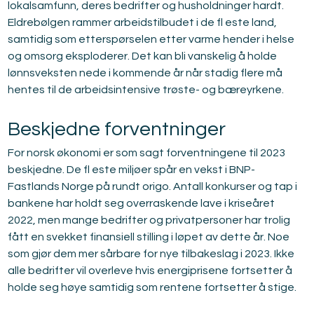
lokalsamfunn, deres bedrifter og husholdninger hardt. 
Eldrebølgen rammer arbeidstilbudet i de fl este land, 
samtidig som etterspørselen etter varme hender i helse 
og omsorg eksploderer. Det kan bli vanskelig å holde 
lønnsveksten nede i kommende år når stadig flere må 
hentes til de arbeidsintensive trøste- og bæreyrkene.
Beskjedne forventninger
For norsk økonomi er som sagt forventningene til 2023 
beskjedne. De fl este miljøer spår en vekst i BNP-
Fastlands Norge på rundt origo. Antall konkurser og tap i 
bankene har holdt seg overraskende lave i kriseåret 
2022, men mange bedrifter og privatpersoner har trolig 
fått en svekket finansiell stilling i løpet av dette år. Noe 
som gjør dem mer sårbare for nye tilbakeslag i 2023. Ikke 
alle bedrifter vil overleve hvis energiprisene fortsetter å 
holde seg høye samtidig som rentene fortsetter å stige.