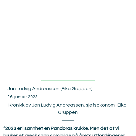
Pandoras
år
Jan Ludvig Andreassen (Eika Gruppen)
16. januar 2023
Kronikk av Jan Ludvig Andreassen, sjefsøkonom i Eika 
Gruppen
“2023 er i sannhet en Pandoras krukke. Men det at vi 
bruker et gresk sagn som bilde på årets utfordringer er 