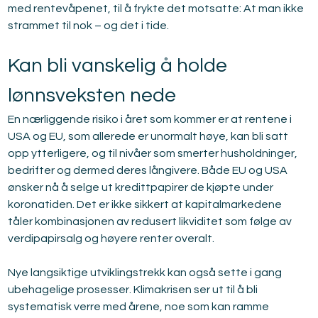
med rentevåpenet, til å frykte det motsatte: At man ikke 
strammet til nok – og det i tide.
Kan bli vanskelig å holde 
lønnsveksten nede
En nærliggende risiko i året som kommer er at rentene i 
USA og EU, som allerede er unormalt høye, kan bli satt 
opp ytterligere, og til nivåer som smerter husholdninger, 
bedrifter og dermed deres långivere. Både EU og USA 
ønsker nå å selge ut kredittpapirer de kjøpte under 
koronatiden. Det er ikke sikkert at kapitalmarkedene 
tåler kombinasjonen av redusert likviditet som følge av 
verdipapirsalg og høyere renter overalt.
Nye langsiktige utviklingstrekk kan også sette i gang 
ubehagelige prosesser. Klimakrisen ser ut til å bli 
systematisk verre med årene, noe som kan ramme 